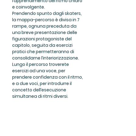
l’apprendimento del ritmo chiaro
e coinvolgente.
Prendendo spunto dagli skaters,
la mappa-percorso è divisa in 7
rampe, ognuna preceduta da
una breve presentazione delle
figurazioni protagoniste del
capitolo, seguita da esercizi
pratici che permetteranno di
consolidarne l’interiorizzazione.
Lungo il percorso troverete
esercizi ad una voce, per
prendere confidenza con il ritmo,
e a due voci, per introdurre il
concetto dell’esecuzione
simultanea di ritmi diversi.
Potrete utilizzare gli strumenti
che vi circondano: solo la voce
con i nomi delle figurazioni, la
voce accompagnata dai legnetti
o altri strumenti didattici, la voce
combinata con la body