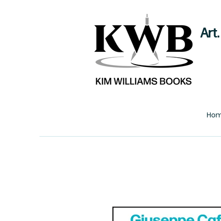
Art
Ho