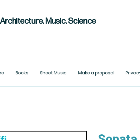
. Architecture. Music. Science
me
Books
Sheet Music
Make a proposal
Privac
Sonata 