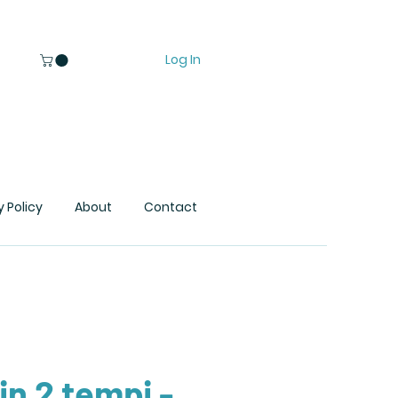
Log In
y Policy
About
Contact
in 2 tempi -