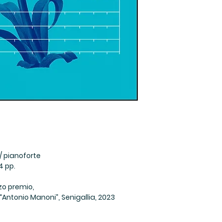
Evaristo Dall’Abaco
PDF format.
Dal 1995 collabora
The following terms
revisore e composit
Two printed cop
italiane: Eridania 
use.
Carrara di Bergamo
The score made 
recentemente casa
performance.
di Milano.
The following usag
Diverse delle sue 
Posting on any w
premi e riconoscim
Sharing on any 
nazionali ed intern
Scanning, extra
pianoforte e gli St
all or parts of t
Savona (2006); la 
another support
pianoforte, Seniga
Printing multiple
composizione per so
classroom or e
Assisi (2017), e re
Specific permission
/ pianoforte
tempi per pianofort
required for:
4 pp.
lavori di trascrizio
Printing multiple
cameristici sono s
classroom or e
zo premio,
(Namaste Quartet C
Recording the c
Antonio Manoni”, Senigallia, 2023
Collabora a concer
purposes.
strumentale come 
Synchronization
Attualmente sta co